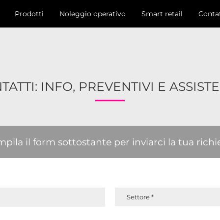
Prodotti
Noleggio operativo
Smart retail
Contat
TATTI: INFO, PREVENTIVI E ASSIST
pila il form sottostante per inviarci la tua richi