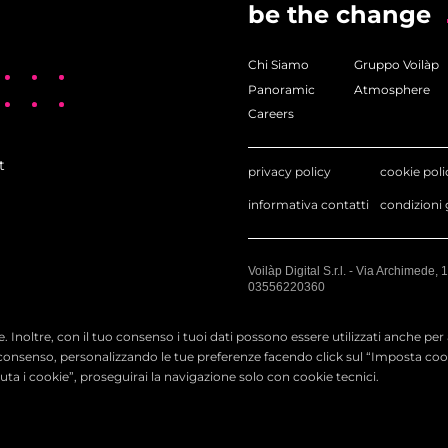
be the change
:
Chi Siamo
Gruppo Voilàp
Panoramic
Atmosphere
Careers
to;
t
privacy policy
cookie poli
informativa contatti
condizioni 
o di trasmissione involontaria di dati da minori, questi saranno e
Voilàp Digital S.r.l. - Via Archimede, 
03556220360
e. Inoltre, con il tuo consenso i tuoi dati possono essere utilizzati anche per 
consenso, personalizzando le tue preferenze facendo click sul “Imposta cooki
ifiuta i cookie”, proseguirai la navigazione solo con cookie tecnici.