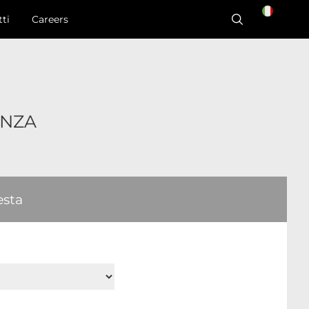
ti
Careers
ENZA
esta