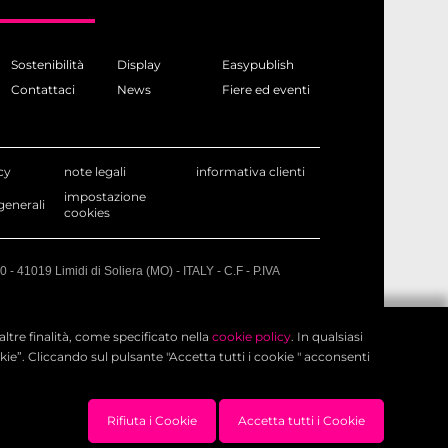
Sostenibilità
Display
Easypublish
Contattaci
News
Fiere ed eventi
cy
note legali
informativa clienti
impostazione
generali
cookies
liminati immediatamente.
10 - 41019 Limidi di Soliera (MO) - ITALY - C.F - P.IVA
altre finalità, come specificato nella
cookie policy
. In qualsiasi
e”. Cliccando sul pulsante "Accetta tutti i cookie " acconsenti
Rifiuta i Cookie
Accetta tutti i Cookie