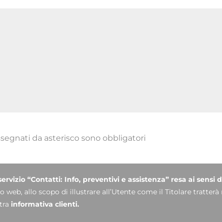
ssegnati da asterisco sono obbligatori
servizio “Contatti: Info, preventivi e assistenza” resa ai sens
 web, allo scopo di illustrare all’Utente come il Titolare tratterà 
stra
informativa clienti.