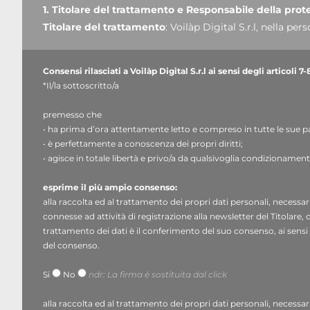
1. Titolare del trattamento e Responsabile della prot
Titolare del trattamento
: Voilàp Digital S.r.l, nella p
indirizzo e-mail
privacy@voilap.com
, C.F. / P. IVA 0355
Consensi rilasciati a Voilàp Digital S.r.l ai sensi degli artico
Responsabile per la protezione dei dati (DPO)
: dott.
*Il/la sottoscritto/a
2. Dati personali trattati, finalità del trattamento e 
Il Titolare tratterà i suoi dati personali identificativi e
premesso che
• ha prima d’ora attentamente letto e compreso in tutte le sue par
direttamente forniti mediante la compilazione dell’apposi
• è perfettamente a conoscenza dei propri diritti;
(
www.voilapdigital.com
).
• agisce in totale libertà e privo/a da qualsivoglia condizionamen
Il Titolare intende trattare i suoi dati personali al fine di:
rispondere al suo messaggio o alla sua richiesta di info
esprime il più ampio consenso:
paragrafo 1, lettera f) del GDPR;
alla raccolta ed al trattamento dei propri dati personali, necessari p
utilizzare il Suo indirizzo e-mail per finalità connesse a
connesse ad attività di registrazione alla newsletter del Titolare,
trattamento dei dati è il conferimento del suo consenso, ai sensi de
organizzati dalla società;
base giuridica
: suo consenso, 
del consenso.
promozione e vendita di prodotti e servizi “dedicati” me
lettera a) del GDPR.
Si
No
ndr: La firma è sostituita dal click
3. Natura del conferimento, periodo di conservazion
alla raccolta ed al trattamento dei propri dati personali, necessar