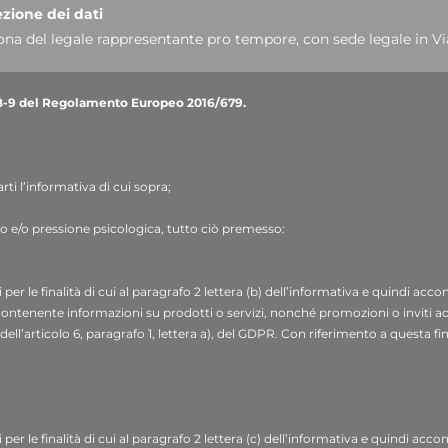
ezione dei dati
ersona del legale rappresentante pro tempore, con sede legale in Via
6220360.
li 7-8-9 del Regolamento Europeo 2016/679.
 Donato Eugenio Caccavella, indirizzo e-mail:
dpo.voilap@amicad
base giuridica
 di contatto (quali: nome, cognome, ragione sociale, indirizzo, citt
ti l’informativa di cui sopra;
to form di raccolta dati presente nella sezione “Contatti: Info, p
to e/o pressione psicologica, tutto ciò premesso:
rmazioni inoltrate attraverso il presente form;
base giuridica
: l
er le finalità di cui al paragrafo 2 lettera (b) dell’informativa e quindi acconse
d attività di registrazione alla newsletter contenente informazioni
 contenente informazioni su prodotti o servizi, nonché promozioni o inviti ad e
ll’articolo 6, paragrafo 1, lettera a), del GDPR. Con riferimento a questa final
ai sensi dell’articolo 6, paragrafo 1, lettera a) del GDPR;
diante profilazione (analisi preferenze e abitudini);
base giuridi
e dei dati e modalità del trattamento
i per le finalità di cui al paragrafo 2 lettera (c) dell’informativa e quindi a