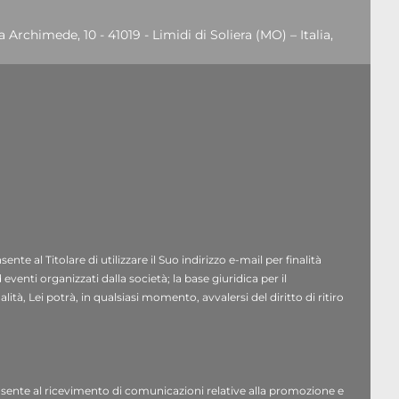
 Archimede, 10 - 41019 - Limidi di Soliera (MO) – Italia,
po.eu
à, indirizzo e-mail, numero di telefono) da Lei
reventivi e assistenza” del sito web del Titolare
egittimo interesse del titolare ai sensi dell’articolo 6,
nte al Titolare di utilizzare il Suo indirizzo e-mail per finalità
 su prodotti o servizi, promozioni o inviti a eventi
venti organizzati dalla società; la base giuridica per il
ità, Lei potrà, in qualsiasi momento, avvalersi del diritto di ritiro
ca
: suo consenso, ai sensi dell’articolo 6, paragrafo 1,
cconsente al ricevimento di comunicazioni relative alla promozione e