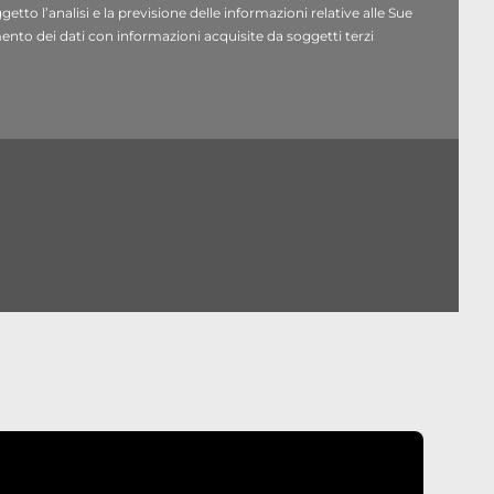
etto l’analisi e la previsione delle informazioni relative alle Sue
le rispondere.
ento dei dati con informazioni acquisite da soggetti terzi
anzie contrattuali.