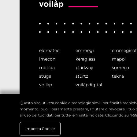
6. Diritti dell’interessato
Può esercitare i diritti previsti dagli artt. 15-21 del GDPR
accesso, rettifica, cancellazione, limitazione;
portabilità dei dati;
opposizione e revoca del consenso in qualsiasi momen
reclamo al Garante per la protezione dei dati personali;
elumatec
emmegi
emmegisof
Per esercitare i diritti:
dpo.voilap@amicadpo.eu
imecon
keraglass
mappi
7. Dati personali dei minori
motiqa
pladway
someco
I servizi non sono destinati a minori di 14 anni. In cas
stuga
stürtz
tekna
voilàp
voilàpdigital
Questo sito utilizza cookie o tecnologie simili per finalità tecnich
Italiano
info@voilap.com
momento, puoi liberamente prestare, rifiutare o revocare il tuo 
all'uso dei tuoi dati per tutte le finalità indicate. Cliccando su “R
Imposta Cookie