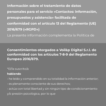
Información sobre el tratamiento de datos
personales para el servicio «Contactos: información,
presupuestos y asistencia» facilitada de
conformidad con el artículo 13 del Reglamento (UE)
2016/679 («RGPD»)
La presente información complementa la Política de
Privacidad del sitio web, con el fin de ilustrar al Usuario
cómo el Titular tratará específicamente los datos
Consentimientos otorgados a Voilàp Digital S.r.l. de
introducidos en este formulario de contacto: por lo
conformidad con los artículos 7-8-9 del Reglamento
tanto, le invitamos a leer nuestra
Europeo 2016/679.
política de privacidad.
*El/la suscrito/a
1. Titular del tratamiento y responsable de la
habiendo
protección de datos
• he leído y comprendido en su totalidad la información anterior;
Titular del tratamiento
: Voilàp Digital S.r.l, en la
• es plenamente consciente de sus derechos;
persona de su representante legal pro tempore, con
• actúa con total libertad y sin ningún tipo de condicionamiento
y/o presión psicológica, por lo que
domicilio social en Via Archimede, 10 - 41019 - Limidi di
Soliera (MO) - Italia, correo electrónico: