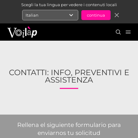
Scegli la tua lingua per vedere i contenuti locali
expand_more
close
Italian
CONTATTI: INFO, PREVENTIVI E
ASSISTENZA
Rellena el siguiente formulario para
enviarnos tu solicitud