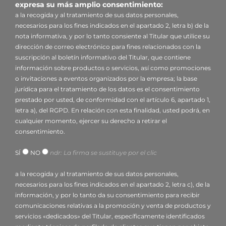
privacy@voilap.com
, C.F. / P. IVA 03556220360.
expresa su más amplio consentimiento:
Responsable de la protección de datos (DPO)
: Dr.
a la recogida y al tratamiento de sus datos personales,
Donato Eugenio Caccavella, correo electrónico:
necesarios para los fines indicados en el apartado 2, letra b) de la
nota informativa, y por lo tanto consiente al Titular que utilice su
dpo.voilap@amicadpo.eu
dirección de correo electrónico para fines relacionados con la
suscripción al boletín informativo del Titular, que contiene
2. Datos personales tratados, finalidad del
información sobre productos o servicios, así como promociones
tratamiento y base jurídica
o invitaciones a eventos organizados por la empresa; la base
El Titular tratará sus datos personales identificativos y
jurídica para el tratamiento de los datos es el consentimiento
prestado por usted, de conformidad con el artículo 6, apartado 1,
de contacto (tales como: nombre, apellidos, razón
letra a), del RGPD. En relación con esta finalidad, usted podrá, en
social, dirección, ciudad, dirección de correo
cualquier momento, ejercer su derecho a retirar el
electrónico, número de teléfono) que usted nos haya
consentimiento.
facilitado directamente mediante la cumplimentación
del formulario presente en la sección «Contactos:
SÍ
NO
ndr: La firma se sustituye por el clic
Información, presupuestos y asistencia» del sitio web
a la recogida y al tratamiento de sus datos personales,
(
www.voilapdigital.com
).
necesarios para los fines indicados en el apartado 2, letra c), de la
información, y por lo tanto da su consentimiento para recibir
El Titular tiene la intención de tratar sus datos
comunicaciones relativas a la promoción y venta de productos y
personales con el fin de:
servicios «dedicados» del Titular, específicamente identificados