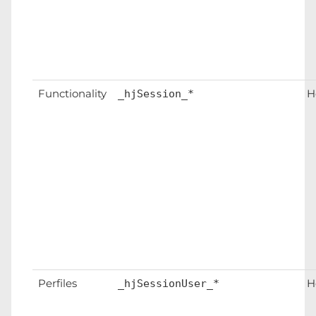
Functionality
H
_hjSession_*
Perfiles
H
_hjSessionUser_*