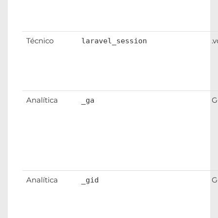
Técnico
.
laravel_session
Analítica
G
_ga
Analítica
G
_gid