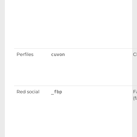
Perfiles
C
cuvon
Red social
F
_fbp
(