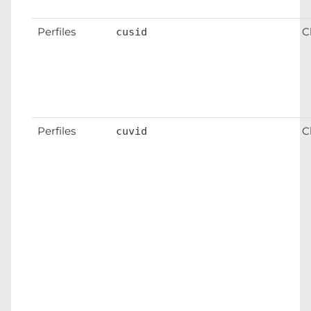
Perfiles
C
cusid
Perfiles
C
cuvid