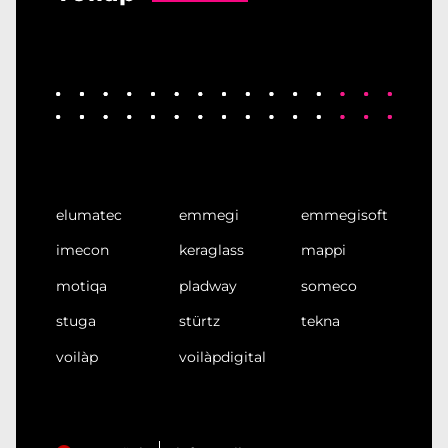
elumatec
emmegi
emmegisoft
imecon
keraglass
mappi
motiqa
pladway
someco
stuga
stürtz
tekna
voilàp
voilàpdigital