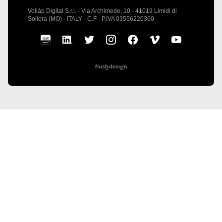
Voilàp Digital S.r.l. - Via Archimede, 10 - 41019 Limidi di
Soliera (MO) - ITALY - C.F - P.IVA 03556220360