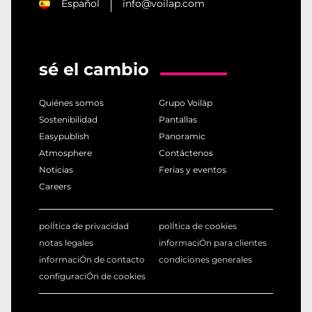
Español
info@voilap.com
sé el cambio
Quiénes somos
Grupo Voilàp
Sostenibilidad
Pantallas
Easypublish
Panoramic
Atmosphere
Contáctenos
Noticias
Ferias y eventos
Careers
polÍtica de privacidad
polÍtica de cookies
notas legales
informaciÓn para clientes
informaciÓn de contacto
condiciones generales
configuraciÓn de cookies