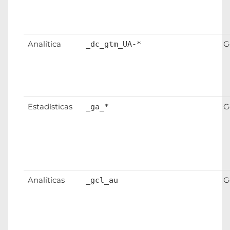
Analítica
G
_dc_gtm_UA-*
Estadísticas
G
_ga_*
Analíticas
G
_gcl_au