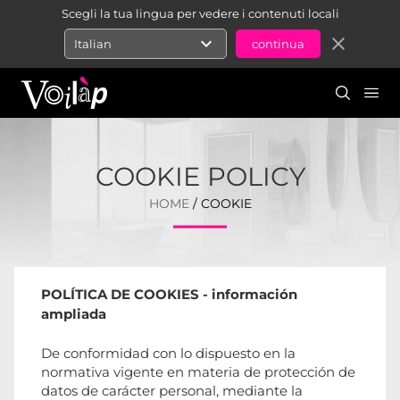
Scegli la tua lingua per vedere i contenuti locali
expand_more
close
Italian
COOKIE POLICY
HOME
/ COOKIE
POLÍTICA DE COOKIES - información
ampliada
De conformidad con lo dispuesto en la
normativa vigente en materia de protección de
datos de carácter personal, mediante la