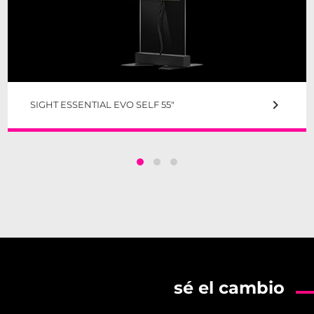
keyboard_arrow_right
SIGHT ESSENTIAL EVO SELF 55"
sé el cambio