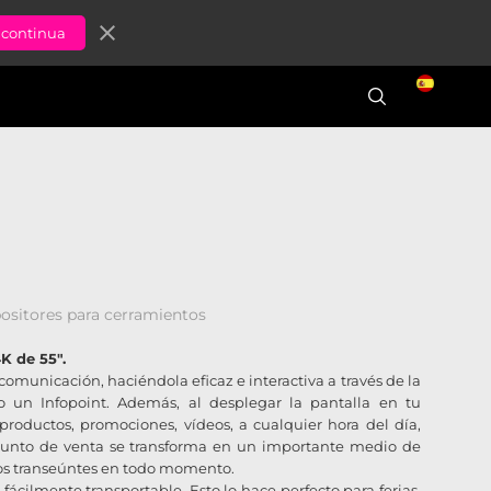
close
positores para cerramientos
K de 55".
comunicación, haciéndola eficaz e interactiva a través de la
do un Infopoint. Además, al desplegar la pantalla en tu
roductos, promociones, vídeos, a cualquier hora del día,
u punto de venta se transforma en un importante medio de
los transeúntes en todo momento.
 fácilmente transportable. Esto lo hace perfecto para ferias,