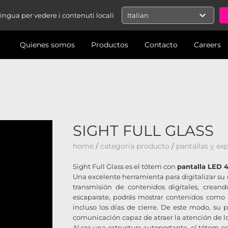
expand_more
 lingua per vedere i contenuti locali
Italian
Quienes somos
Productos
Contacto
Careers
SIGHT FULL GLASS
home
/
categoria producto
/
pantallas y ex
Sight Full Glass es el tótem con
pantalla LED 4
Una excelente herramienta para digitalizar su 
transmisión de contenidos digitales, crean
escaparate, podrás mostrar contenidos como p
incluso los días de cierre. De este modo, s
comunicación capaz de atraer la atención de 
Al ser una estructura autoportante, el tótem es