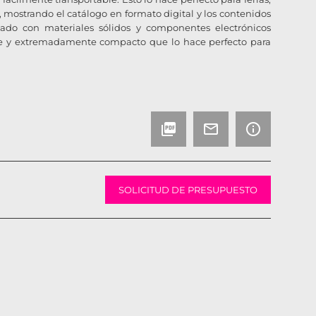
 mostrando el catálogo en formato digital y los contenidos
icado con materiales sólidos y componentes electrónicos
nte y extremadamente compacto que lo hace perfecto para
picture_as_pdf
mail_outline
info_outline
SOLICITUD DE PRESUPUESTO