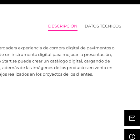
DESCRIPCIÓN
DATOS TÉCNICOS
verdadera experiencia de compra digital de pavimentos o
> Digi
de un instrumento digital para mejorar la presentación,
> Infr
e Start se puede crear un catálogo digital, cargando de
> Expe
s, además de las imágenes de los productos en venta en
> Crea
jos realizados en los proyectos de los clientes.
> Comb
mail_outline
info_outline