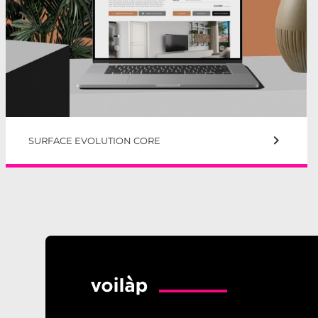
keyboard_arrow_right
SURFACE EVOLUTION CORE