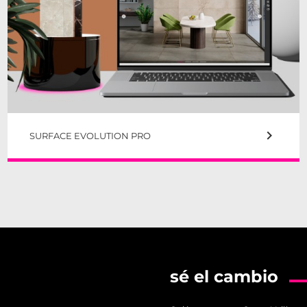
keyboard_arrow_right
SURFACE EVOLUTION PRO
sé el cambio