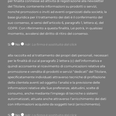
dpo.voilap@amicadpo.eu
per finalità connesse ad attività di registrazione alla newsletter
2. Dati personali trattati, finalità del trattamento e
del Titolare, contenente informazioni su prodotti o servizi,
nonché promozioni o inviti ad eventi organizzati dalla società; la
base giuridica
base giuridica per il trattamento dei dati è il conferimento del
Il Titolare tratterà i suoi dati personali identificativi e di
suo consenso, ai sensi dell’articolo 6, paragrafo 1, lettera a), del
contatto (quali: nome, cognome, ragione sociale,
GDPR. Con riferimento a questa finalità, Lei potrà, in qualsiasi
indirizzo, città, indirizzo e-mail, numero di telefono) da
momento, avvalersi del diritto di ritiro del consenso.
Lei direttamente forniti mediante la compilazione
Si
No
ndr: La firma è sostituita dal click
dell’apposito form di raccolta dati presente nella
sezione “Contatti: Info, preventivi e assistenza” del sito
alla raccolta ed al trattamento dei propri dati personali, necessari
web del Titolare (
www.voilapdigital.com
).
per le finalità di cui al paragrafo 2 lettera (c) dell’informativa e
Il Titolare intende trattare i suoi dati personali al fine di:
quindi acconsente al ricevimento di comunicazioni relative alla
rispondere al suo messaggio o alla sua richiesta di
promozione e vendita di prodotti e servizi “dedicati” del Titolare,
specificatamente individuati attraverso tecniche di profilazione
informazioni inoltrate attraverso il presente form;
base
della clientela aventi ad oggetto l’analisi e la previsione delle
giuridica
: legittimo interesse del titolare ai sensi
informazioni relative alle Sue preferenze, abitudini, scelte di
dell’articolo 6, paragrafo 1, lettera f) del GDPR;
consumo, anche mediante l’impiego di tecniche o sistemi
utilizzare il Suo indirizzo e-mail per finalità connesse ad
automatizzati, attuate anche attraverso l’arricchimento dei dati
attività di registrazione alla newsletter contenente
con informazioni acquisite da soggetti terzi (arricchimento).
informazioni su prodotti o servizi, promozioni o inviti a
Si
No
ndr: La firma è sostituita dal click