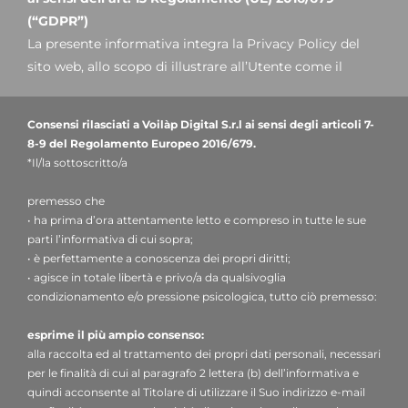
(“GDPR”)
La presente informativa integra la Privacy Policy del
sito web, allo scopo di illustrare all’Utente come il
Titolare tratterà nello specifico i dati inseriti nel
presente form di contatto: si invita pertanto a prendere
Consensi rilasciati a Voilàp Digital S.r.l ai sensi degli articoli 7-
visione della nostra
informativa clienti.
8-9 del Regolamento Europeo 2016/679.
*Il/la sottoscritto/a
1. Titolare del trattamento e Responsabile della
premesso che
protezione dei dati
• ha prima d’ora attentamente letto e compreso in tutte le sue
Titolare del trattamento
: Voilàp Digital S.r.l, nella
parti l’informativa di cui sopra;
persona del legale rappresentante pro tempore, con
• è perfettamente a conoscenza dei propri diritti;
sede legale in Via Archimede, 10 - 41019 - Limidi di
• agisce in totale libertà e privo/a da qualsivoglia
Soliera (MO) – Italia, indirizzo e-mail
condizionamento e/o pressione psicologica, tutto ciò premesso:
privacy@voilap.com
, C.F. / P. IVA 03556220360.
esprime il più ampio consenso:
alla raccolta ed al trattamento dei propri dati personali, necessari
Responsabile per la protezione dei dati (DPO)
: dott.
per le finalità di cui al paragrafo 2 lettera (b) dell’informativa e
Donato Eugenio Caccavella, indirizzo e-mail:
quindi acconsente al Titolare di utilizzare il Suo indirizzo e-mail