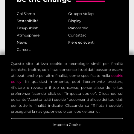
adeguate garanzie contrattuali.
Chi Siamo
Gruppo Voilàp
6. Diritti dell’interessato
Sostenibilità
Display
Può esercitare i diritti previsti dagli artt. 15-21 del
Easypublish
Panoramic
GDPR:
Atmosphere
Contattaci
accesso, rettifica, cancellazione, limitazione;
News
Fiere ed eventi
portabilità dei dati;
Careers
opposizione e revoca del consenso in qualsiasi
momento;
Questo sito utilizza cookie o tecnologie simili per finalità
privacy policy
cookie policy
reclamo al Garante per la protezione dei dati personali;
tecniche. Inoltre, con il tuo consenso i tuoi dati possono essere
note legali
informativa clienti
utilizzati anche per altre finalità, come specificato nella
cookie
Per esercitare i diritti:
dpo.voilap@amicadpo.eu
informativa contatti
condizioni generali
policy
. In qualsiasi momento, puoi liberamente prestare,
rifiutare o revocare il tuo consenso, personalizzando le tue
impostazione cookies
7. Dati personali dei minori
preferenze facendo click sul “Imposta cookie”. Cliccando sul
I servizi non sono destinati a minori di 14 anni. In caso
pulsante "Accetta tutti i cookie " acconsenti all'uso dei tuoi dati
per tutte le finalità indicate. Cliccando su “Rifiuta i cookie”,
di trasmissione involontaria di dati da minori, questi
Voilàp Digital S.r.l. - Via Archimede, 10 - 41019 Limidi di
proseguirai la navigazione solo con cookie tecnici.
saranno eliminati immediatamente.
Soliera (MO) - ITALY - C.F - P.IVA 03556220360
Imposta Cookie