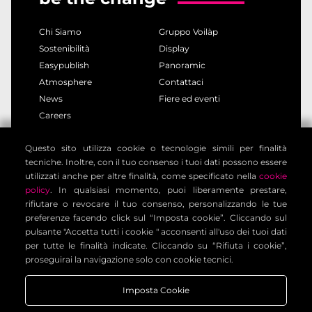
adeguate garanzie contrattuali.
Chi Siamo
Gruppo Voilàp
6. Diritti dell’interessato
Sostenibilità
Display
Può esercitare i diritti previsti dagli artt. 15-21 del
Easypublish
Panoramic
GDPR:
Atmosphere
Contattaci
accesso, rettifica, cancellazione, limitazione;
News
Fiere ed eventi
portabilità dei dati;
Careers
opposizione e revoca del consenso in qualsiasi
momento;
Questo sito utilizza cookie o tecnologie simili per finalità
privacy policy
cookie policy
reclamo al Garante per la protezione dei dati personali;
tecniche. Inoltre, con il tuo consenso i tuoi dati possono essere
note legali
informativa clienti
utilizzati anche per altre finalità, come specificato nella
cookie
Per esercitare i diritti:
dpo.voilap@amicadpo.eu
informativa contatti
condizioni generali
policy
. In qualsiasi momento, puoi liberamente prestare,
rifiutare o revocare il tuo consenso, personalizzando le tue
impostazione cookies
7. Dati personali dei minori
preferenze facendo click sul “Imposta cookie”. Cliccando sul
I servizi non sono destinati a minori di 14 anni. In caso
pulsante "Accetta tutti i cookie " acconsenti all'uso dei tuoi dati
per tutte le finalità indicate. Cliccando su “Rifiuta i cookie”,
di trasmissione involontaria di dati da minori, questi
Voilàp Digital S.r.l. - Via Archimede, 10 - 41019 Limidi di
proseguirai la navigazione solo con cookie tecnici.
saranno eliminati immediatamente.
Soliera (MO) - ITALY - C.F - P.IVA 03556220360
Imposta Cookie