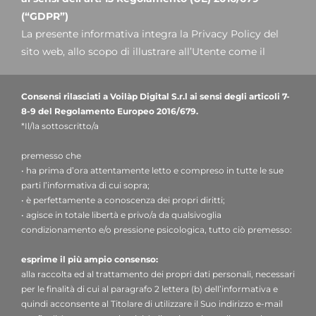
(“GDPR”)
La presente informativa integra la Privacy Policy del
sito web, allo scopo di illustrare all’Utente come il
Titolare tratterà nello specifico i dati inseriti nel
presente form di contatto: si invita pertanto a prendere
Consensi rilasciati a Voilàp Digital S.r.l ai sensi degli articoli 7-
visione della nostra
informativa clienti.
8-9 del Regolamento Europeo 2016/679.
*Il/la sottoscritto/a
1. Titolare del trattamento e Responsabile della
premesso che
protezione dei dati
• ha prima d’ora attentamente letto e compreso in tutte le sue
Titolare del trattamento
: Voilàp Digital S.r.l, nella
parti l’informativa di cui sopra;
persona del legale rappresentante pro tempore, con
• è perfettamente a conoscenza dei propri diritti;
sede legale in Via Archimede, 10 - 41019 - Limidi di
• agisce in totale libertà e privo/a da qualsivoglia
Soliera (MO) – Italia, indirizzo e-mail
condizionamento e/o pressione psicologica, tutto ciò premesso:
privacy@voilap.com
, C.F. / P. IVA 03556220360.
esprime il più ampio consenso:
alla raccolta ed al trattamento dei propri dati personali, necessari
Responsabile per la protezione dei dati (DPO)
: dott.
per le finalità di cui al paragrafo 2 lettera (b) dell’informativa e
Donato Eugenio Caccavella, indirizzo e-mail:
quindi acconsente al Titolare di utilizzare il Suo indirizzo e-mail