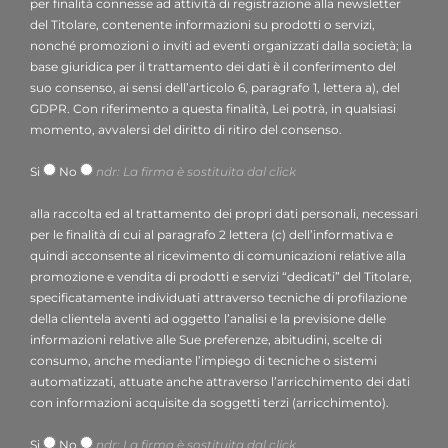
dpo.voilap@amicadpo.eu
per finalità connesse ad attività di registrazione alla newsletter
2. Dati personali trattati, finalità del trattamento e
del Titolare, contenente informazioni su prodotti o servizi,
nonché promozioni o inviti ad eventi organizzati dalla società; la
base giuridica
base giuridica per il trattamento dei dati è il conferimento del
Il Titolare tratterà i suoi dati personali identificativi e di
suo consenso, ai sensi dell’articolo 6, paragrafo 1, lettera a), del
contatto (quali: nome, cognome, ragione sociale,
GDPR. Con riferimento a questa finalità, Lei potrà, in qualsiasi
indirizzo, città, indirizzo e-mail, numero di telefono) da
momento, avvalersi del diritto di ritiro del consenso.
Lei direttamente forniti mediante la compilazione
Si
No
ndr: La firma è sostituita dal click
dell’apposito form di raccolta dati presente nella
sezione “Contatti: Info, preventivi e assistenza” del sito
alla raccolta ed al trattamento dei propri dati personali, necessari
web del Titolare (
www.voilapdigital.com
).
per le finalità di cui al paragrafo 2 lettera (c) dell’informativa e
Il Titolare intende trattare i suoi dati personali al fine di:
quindi acconsente al ricevimento di comunicazioni relative alla
rispondere al suo messaggio o alla sua richiesta di
promozione e vendita di prodotti e servizi “dedicati” del Titolare,
specificatamente individuati attraverso tecniche di profilazione
informazioni inoltrate attraverso il presente form;
base
della clientela aventi ad oggetto l’analisi e la previsione delle
giuridica
: legittimo interesse del titolare ai sensi
informazioni relative alle Sue preferenze, abitudini, scelte di
dell’articolo 6, paragrafo 1, lettera f) del GDPR;
consumo, anche mediante l’impiego di tecniche o sistemi
utilizzare il Suo indirizzo e-mail per finalità connesse ad
automatizzati, attuate anche attraverso l’arricchimento dei dati
attività di registrazione alla newsletter contenente
con informazioni acquisite da soggetti terzi (arricchimento).
informazioni su prodotti o servizi, promozioni o inviti a
Si
No
ndr: La firma è sostituita dal click