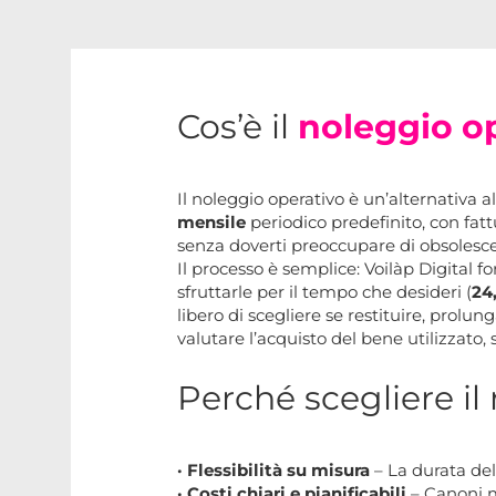
Cos’è il
noleggio o
Il noleggio operativo è un’alternativa a
mensile
periodico predefinito, con fat
senza doverti preoccupare di obsolescen
Il processo è semplice: Voilàp Digital 
sfruttarle per il tempo che desideri (
24
libero di scegliere se restituire, prolu
valutare l’acquisto del bene utilizzato,
Perché scegliere il
· Flessibilità su misura
– La durata del
· Costi chiari e pianificabili
– Canoni me