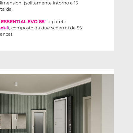
imensioni (solitamente intorno a 15
ta da:
 ESSENTIAL EVO 85"
a parete
odul
i, composto da due schermi da 55"
iancati