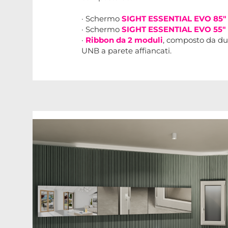
· Schermo
SIGHT ESSENTIAL EVO 85"
· Schermo
SIGHT ESSENTIAL EVO 55"
·
Ribbon da 2 moduli
, composto da du
UNB a parete affiancati.