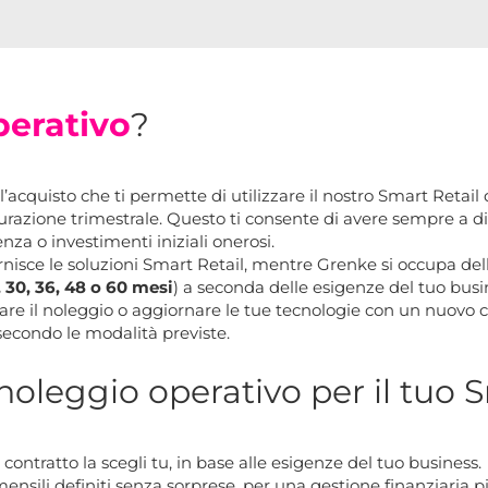
perativo
?
ll’acquisto che ti permette di utilizzare il nostro Smart Retai
turazione trimestrale. Questo ti consente di avere sempre a d
za o investimenti iniziali onerosi.
fornisce le soluzioni Smart Retail, mentre Grenke si occupa de
, 30, 36, 48 o 60 mesi
) a seconda delle esigenze del tuo busin
ngare il noleggio o aggiornare le tue tecnologie con un nuovo c
 secondo le modalità previste.
 noleggio operativo per il tuo 
 contratto la scegli tu, in base alle esigenze del tuo business.
nsili definiti senza sorprese, per una gestione finanziaria p