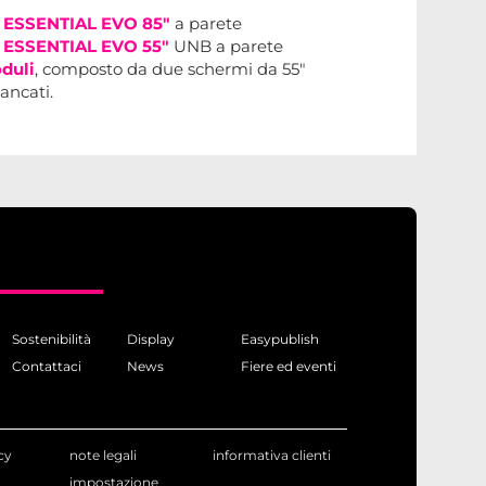
 ESSENTIAL EVO 85"
a parete
 ESSENTIAL EVO 55"
UNB a parete
duli
, composto da due schermi da 55"
ancati.
Sostenibilità
Display
Easypublish
Contattaci
News
Fiere ed eventi
cy
note legali
informativa clienti
impostazione