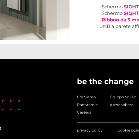
· Schermo
SIGHT
· Schermo
SIGHT
·
Ribbon da 3 mo
UNB a parete affi
be the change
Chi Siamo
Gruppo Voilàp
Panoramic
Atmosphere
Careers
t
privacy policy
cookie poli