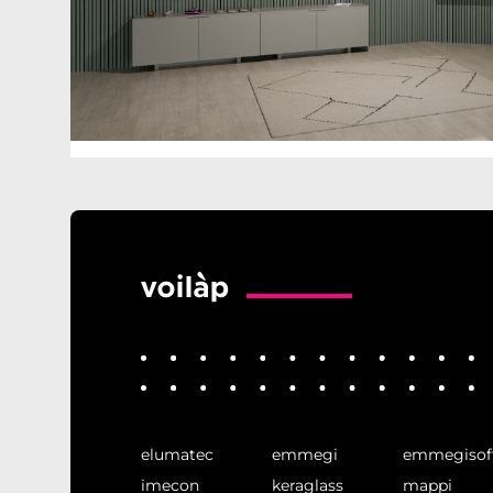
elumatec
emmegi
emmegisof
imecon
keraglass
mappi