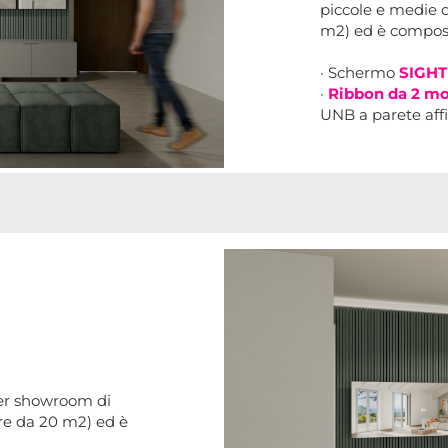
piccole e medie d
m2) ed è compos
· Schermo
SIGHT
·
Ribbon da 2 m
UNB a parete aff
per showroom di
re da 20 m2) ed è