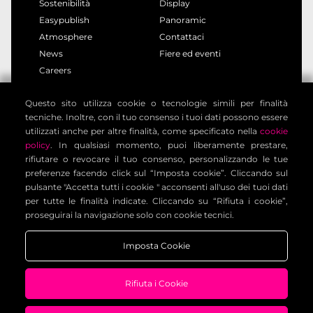
Sostenibilità
Display
Easypublish
Panoramic
Atmosphere
Contattaci
News
Fiere ed eventi
Careers
Questo sito utilizza cookie o tecnologie simili per finalità
privacy policy
cookie policy
tecniche. Inoltre, con il tuo consenso i tuoi dati possono essere
note legali
informativa clienti
utilizzati anche per altre finalità, come specificato nella
cookie
informativa contatti
condizioni generali
policy
. In qualsiasi momento, puoi liberamente prestare,
rifiutare o revocare il tuo consenso, personalizzando le tue
impostazione cookies
preferenze facendo click sul “Imposta cookie”. Cliccando sul
pulsante "Accetta tutti i cookie " acconsenti all'uso dei tuoi dati
per tutte le finalità indicate. Cliccando su “Rifiuta i cookie”,
Voilàp Digital S.r.l. - Via Archimede, 10 - 41019 Limidi di
proseguirai la navigazione solo con cookie tecnici.
Soliera (MO) - ITALY - C.F - P.IVA 03556220360
Imposta Cookie
Rifiuta i Cookie