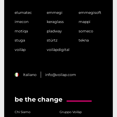
elumatec
emmegi
emmegisoft
imecon
keraglass
mappi
motiqa
pladway
someco
stuga
stürtz
tekna
voilàp
voilàpdigital
Italiano
info@voilap.com
be the change
Chi Siamo
Gruppo Voilàp