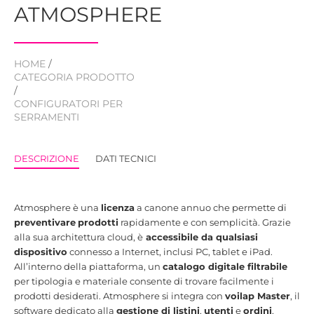
ATMOSPHERE
HOME
/
CATEGORIA PRODOTTO
/
CONFIGURATORI PER
SERRAMENTI
DESCRIZIONE
DATI TECNICI
Atmosphere è una
licenza
a canone annuo che permette di
preventivare
prodotti
rapidamente e con semplicità. Grazie
alla sua architettura cloud, è
accessibile da qualsiasi
dispositivo
connesso a Internet, inclusi PC, tablet e iPad.
All’interno della piattaforma, un
catalogo digitale filtrabile
per tipologia e materiale consente di trovare facilmente i
prodotti desiderati. Atmosphere si integra con
voilap Master
, il
software dedicato alla
gestione di listini
,
utenti
e
ordini
,