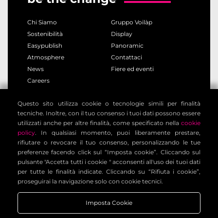
adeguate garanzie contrattuali.
Chi Siamo
Gruppo Voilàp
6. Diritti dell’interessato
Sostenibilità
Display
Può esercitare i diritti previsti dagli artt. 15-21 del
Easypublish
Panoramic
GDPR:
Atmosphere
Contattaci
accesso, rettifica, cancellazione, limitazione;
News
Fiere ed eventi
portabilità dei dati;
Careers
opposizione e revoca del consenso in qualsiasi
momento;
Questo sito utilizza cookie o tecnologie simili per finalità
privacy policy
cookie policy
reclamo al Garante per la protezione dei dati personali;
tecniche. Inoltre, con il tuo consenso i tuoi dati possono essere
note legali
informativa clienti
utilizzati anche per altre finalità, come specificato nella
cookie
Per esercitare i diritti:
dpo.voilap@amicadpo.eu
informativa contatti
condizioni generali
policy
. In qualsiasi momento, puoi liberamente prestare,
rifiutare o revocare il tuo consenso, personalizzando le tue
impostazione cookies
7. Dati personali dei minori
preferenze facendo click sul “Imposta cookie”. Cliccando sul
I servizi non sono destinati a minori di 14 anni. In caso
pulsante "Accetta tutti i cookie " acconsenti all'uso dei tuoi dati
per tutte le finalità indicate. Cliccando su “Rifiuta i cookie”,
di trasmissione involontaria di dati da minori, questi
Voilàp Digital S.r.l. - Via Archimede, 10 - 41019 Limidi di
proseguirai la navigazione solo con cookie tecnici.
saranno eliminati immediatamente.
Soliera (MO) - ITALY - C.F - P.IVA 03556220360
Imposta Cookie