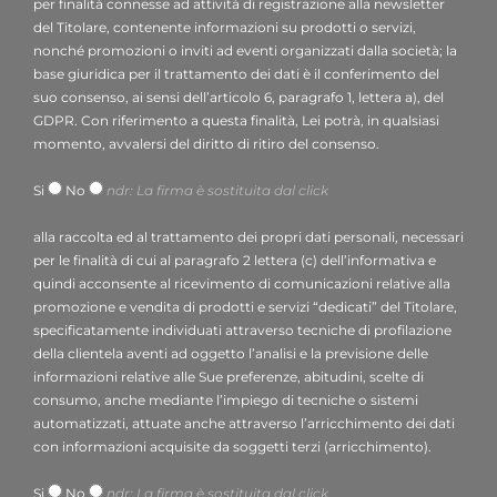
dpo.voilap@amicadpo.eu
per finalità connesse ad attività di registrazione alla newsletter
2. Dati personali trattati, finalità del trattamento e
del Titolare, contenente informazioni su prodotti o servizi,
nonché promozioni o inviti ad eventi organizzati dalla società; la
base giuridica
base giuridica per il trattamento dei dati è il conferimento del
Il Titolare tratterà i suoi dati personali identificativi e di
suo consenso, ai sensi dell’articolo 6, paragrafo 1, lettera a), del
contatto (quali: nome, cognome, ragione sociale,
GDPR. Con riferimento a questa finalità, Lei potrà, in qualsiasi
indirizzo, città, indirizzo e-mail, numero di telefono) da
momento, avvalersi del diritto di ritiro del consenso.
Lei direttamente forniti mediante la compilazione
Si
No
ndr: La firma è sostituita dal click
dell’apposito form di raccolta dati presente nella
sezione “Contatti: Info, preventivi e assistenza” del sito
alla raccolta ed al trattamento dei propri dati personali, necessari
web del Titolare (
www.voilapdigital.com
).
per le finalità di cui al paragrafo 2 lettera (c) dell’informativa e
Il Titolare intende trattare i suoi dati personali al fine di:
quindi acconsente al ricevimento di comunicazioni relative alla
rispondere al suo messaggio o alla sua richiesta di
promozione e vendita di prodotti e servizi “dedicati” del Titolare,
specificatamente individuati attraverso tecniche di profilazione
informazioni inoltrate attraverso il presente form;
base
della clientela aventi ad oggetto l’analisi e la previsione delle
giuridica
: legittimo interesse del titolare ai sensi
informazioni relative alle Sue preferenze, abitudini, scelte di
dell’articolo 6, paragrafo 1, lettera f) del GDPR;
consumo, anche mediante l’impiego di tecniche o sistemi
utilizzare il Suo indirizzo e-mail per finalità connesse ad
automatizzati, attuate anche attraverso l’arricchimento dei dati
attività di registrazione alla newsletter contenente
con informazioni acquisite da soggetti terzi (arricchimento).
informazioni su prodotti o servizi, promozioni o inviti a
Si
No
ndr: La firma è sostituita dal click