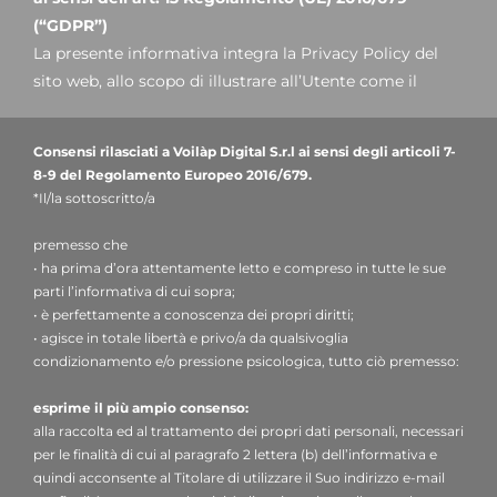
(“GDPR”)
La presente informativa integra la Privacy Policy del
sito web, allo scopo di illustrare all’Utente come il
Titolare tratterà nello specifico i dati inseriti nel
presente form di contatto: si invita pertanto a prendere
Consensi rilasciati a Voilàp Digital S.r.l ai sensi degli articoli 7-
visione della nostra
informativa clienti.
8-9 del Regolamento Europeo 2016/679.
*Il/la sottoscritto/a
1. Titolare del trattamento e Responsabile della
premesso che
protezione dei dati
• ha prima d’ora attentamente letto e compreso in tutte le sue
Titolare del trattamento
: Voilàp Digital S.r.l, nella
parti l’informativa di cui sopra;
persona del legale rappresentante pro tempore, con
• è perfettamente a conoscenza dei propri diritti;
sede legale in Via Archimede, 10 - 41019 - Limidi di
• agisce in totale libertà e privo/a da qualsivoglia
Soliera (MO) – Italia, indirizzo e-mail
condizionamento e/o pressione psicologica, tutto ciò premesso:
privacy@voilap.com
, C.F. / P. IVA 03556220360.
esprime il più ampio consenso:
alla raccolta ed al trattamento dei propri dati personali, necessari
Responsabile per la protezione dei dati (DPO)
: dott.
per le finalità di cui al paragrafo 2 lettera (b) dell’informativa e
Donato Eugenio Caccavella, indirizzo e-mail:
quindi acconsente al Titolare di utilizzare il Suo indirizzo e-mail