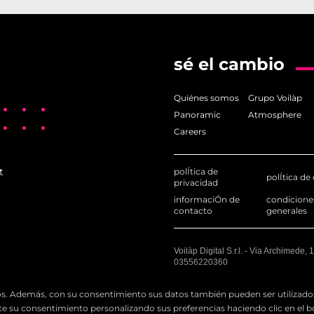
ión Europea
razones técnicas. En tal caso, se garantizarán protecciones adecu
sé el cambio
 ejercer los siguientes derechos:
Quiénes somos
Grupo Voilàp
 y obtener una copia de los mismos;
Panoramic
Atmosphere
les;
Careers
gaciones legales en contrario;
 casos específicos;
t
polÍtica de
y transferirlos a otro responsable;
polÍtica de
privacidad
ento por motivos legítimos;
informaciÓn de
condicione
contacto
generales
dad del tratamiento previo a la revocación;
ante per la protezione dei dati personali).
Voilàp Digital S.r.l. - Via Archimede, 
03556220360
nicos. Además, con su consentimiento sus datos también pueden ser utilizados
blico general y no están destinados a menores de 14 años. El Tit
su consentimiento personalizando sus preferencias haciendo clic en el botó