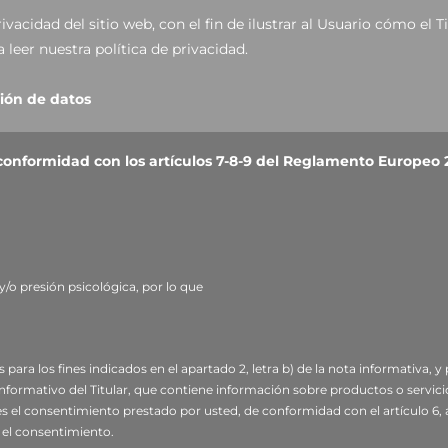
acidad del sitio web, con el fin de ilustrar al Usuario cómo el T
a leer nuestra
política de privacidad.
ción de datos
rsona de su representante legal pro tempore, con domicilio social e
. IVA 03556220360.
 conformidad con los artículos 7-8-9 del Reglamento Europeo 
onato Eugenio Caccavella, correo electrónico:
dpo.voilap@amica
to y base jurídica
y de contacto (tales como: nombre, apellidos, razón social, direcc
mediante la cumplimentación del formulario presente en la secci
y/o presión psicológica, por lo que
es con el fin de:
para los fines indicados en el apartado 2, letra b) de la nota informativa, y 
ada a través del formulario;
base jurídica
: interés legítimo del 
n informativo del Titular, que contiene información sobre productos o serv
ío de boletines informativos con contenidos sobre productos, ser
es el consentimiento prestado por usted, de conformidad con el artículo 6, ap
 el consentimiento.