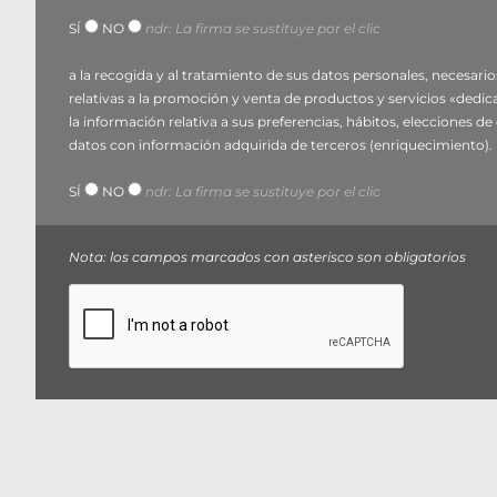
realizar promociones personalizadas mediante técnicas
SÍ
NO
ndr: La firma se sustituye por el clic
3. Naturaleza de la comunicación, periodo de conser
a la recogida y al tratamiento de sus datos personales, necesario
El suministro de datos es
obligatorio
para responder a s
relativas a la promoción y venta de productos y servicios «dedicad
El suministro de datos es
facultativo
para finalidades d
la información relativa a sus preferencias, hábitos, elecciones
Conservación
:
datos con información adquirida de terceros (enriquecimiento).
respuesta a solicitudes (2.a): máximo 30 días desde la r
SÍ
NO
ndr: La firma se sustituye por el clic
marketing y perfilado (2.b y 2.c): hasta el logro de las
Modalidades
: tratamiento informático, telemático y/
Nota: los campos marcados con asterisco son obligatorios
4. Comunicación de los datos
Podrán acceder a los datos personales:
empleados, personal asimilado y colaboradores autoriza
proveedores de servicios técnicos, logísticos, publicita
socios comerciales;
empresas del Grupo Voilàp Digital para actividades de
Los terceros podrán actuar como encargados del trat