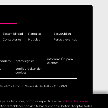
adas mediante cláusulas contractuales tipo u otras
Sostenibilidad
Pantallas
Easypublish
Contáctenos
Noticias
Ferias y eventos
informaciÓn para
 cookies
notas legales
clientes
s
configuraciÓn de
cookies
10 - 41019 Limidi di Soliera (MO) - ITALY - C.F - P.IVA
 para otros fines, como se especifica en la
política de cookies
.
ular no recopila deliberadamente datos personales de
n "Establecer cookie". Al hacer clic en el botón "Aceptar todas