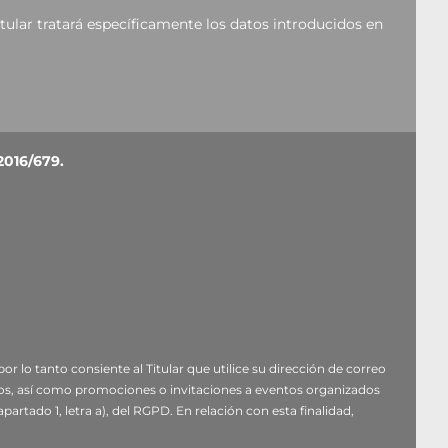
itular tratará específicamente los datos introducidos en
n Via Archimede, 10 - 41019 - Limidi di Soliera (MO) -
2016/679.
dpo.eu
ión, ciudad, dirección de correo electrónico, número de
ón «Contactos: Información, presupuestos y asistencia»
por lo tanto consiente al Titular que utilice su dirección de correo
responsable del tratamiento (art. 6.1.f RGPD);
icios, así como promociones o invitaciones a eventos organizados
vicios, promociones o eventos;
base jurídica
: su
artado 1, letra a), del RGPD. En relación con esta finalidad,