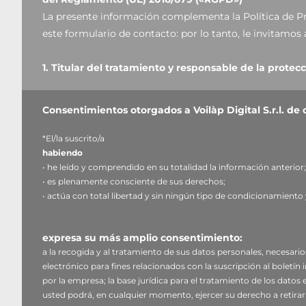
La presente información complementa la Política de Priv
este formulario de contacto: por lo tanto, le invitamos 
1. Titular del tratamiento y responsable de la protec
Titular del tratamiento
: Voilàp Digital S.r.l, en la pe
Italia, correo electrónico:
privacy@voilap.com
, C.F. / P
Consentimientos otorgados a Voilàp Digital S.r.l. de
Responsable de la protección de datos (DPO)
: Dr. D
*El/la suscrito/a
2. Datos personales tratados, finalidad del tratamien
habiendo
• he leído y comprendido en su totalidad la información anterior;
El Titular tratará sus datos personales identificativos 
• es plenamente consciente de sus derechos;
teléfono) que usted nos haya facilitado directamente 
• actúa con total libertad y sin ningún tipo de condicionamiento 
del sitio web (
www.voilapdigital.com
).
expresa su más amplio consentimiento:
El Titular tiene la intención de tratar sus datos personal
a la recogida y al tratamiento de sus datos personales, necesarios 
responder a su mensaje o solicitud de información envi
electrónico para fines relacionados con la suscripción al boletí
utilizar su dirección de correo electrónico para el env
por la empresa; la base jurídica para el tratamiento de los datos 
consentimiento (art. 6.1.a RGPD);
usted podrá, en cualquier momento, ejercer su derecho a retirar