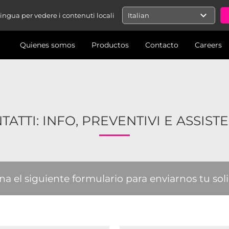
expand_more
 lingua per vedere i contenuti locali
Italian
Quienes somos
Productos
Contacto
Careers
TATTI: INFO, PREVENTIVI E ASSIST
na el siguiente formulario para enviarnos tu sol