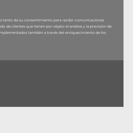
e jurídica
: su consentimiento (art. 6.1.a RGPD).
or lo tanto da su consentimiento para recibir comunicaciones
ecerle una respuesta.
o de clientes que tienen por objeto el análisis y la previsión de
, implementados también a través del enriquecimiento de los
tos no serán difundidos públicamente.