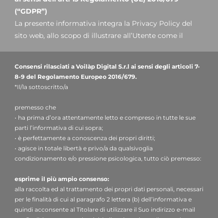
(“GDPR”)
La presente informativa integra la Privacy Policy del
sito web, allo scopo di illustrare all’Utente come il
Titolare tratterà nello specifico i dati inseriti nel
presente form di contatto: si invita pertanto a prendere
Consensi rilasciati a Voilàp Digital S.r.l ai sensi degli articoli 7-
visione della nostra
informativa clienti.
8-9 del Regolamento Europeo 2016/679.
*Il/la sottoscritto/a
1. Titolare del trattamento e Responsabile della
premesso che
protezione dei dati
• ha prima d’ora attentamente letto e compreso in tutte le sue
Titolare del trattamento
: Voilàp Digital S.r.l, nella
parti l’informativa di cui sopra;
persona del legale rappresentante pro tempore, con
• è perfettamente a conoscenza dei propri diritti;
sede legale in Via Archimede, 10 - 41019 - Limidi di
• agisce in totale libertà e privo/a da qualsivoglia
Soliera (MO) – Italia, indirizzo e-mail
condizionamento e/o pressione psicologica, tutto ciò premesso:
privacy@voilap.com
, C.F. / P. IVA 03556220360.
esprime il più ampio consenso:
alla raccolta ed al trattamento dei propri dati personali, necessari
Responsabile per la protezione dei dati (DPO)
: dott.
per le finalità di cui al paragrafo 2 lettera (b) dell’informativa e
Donato Eugenio Caccavella, indirizzo e-mail:
quindi acconsente al Titolare di utilizzare il Suo indirizzo e-mail