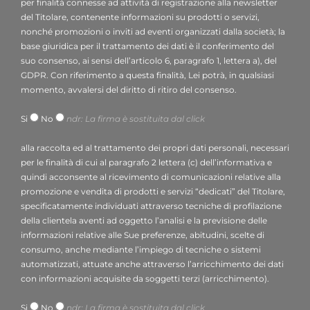
dpo.voilap@amicadpo.eu
per finalità connesse ad attività di registrazione alla newsletter
2. Dati personali trattati, finalità del trattamento e
del Titolare, contenente informazioni su prodotti o servizi,
nonché promozioni o inviti ad eventi organizzati dalla società; la
base giuridica
base giuridica per il trattamento dei dati è il conferimento del
Il Titolare tratterà i suoi dati personali identificativi e di
suo consenso, ai sensi dell’articolo 6, paragrafo 1, lettera a), del
contatto (quali: nome, cognome, ragione sociale,
GDPR. Con riferimento a questa finalità, Lei potrà, in qualsiasi
indirizzo, città, indirizzo e-mail, numero di telefono) da
momento, avvalersi del diritto di ritiro del consenso.
Lei direttamente forniti mediante la compilazione
Si
No
ndr: La firma è sostituita dal click
dell’apposito form di raccolta dati presente nella
sezione “Contatti: Info, preventivi e assistenza” del sito
alla raccolta ed al trattamento dei propri dati personali, necessari
web del Titolare (
www.voilapdigital.com
).
per le finalità di cui al paragrafo 2 lettera (c) dell’informativa e
Il Titolare intende trattare i suoi dati personali al fine di:
quindi acconsente al ricevimento di comunicazioni relative alla
rispondere al suo messaggio o alla sua richiesta di
promozione e vendita di prodotti e servizi “dedicati” del Titolare,
specificatamente individuati attraverso tecniche di profilazione
informazioni inoltrate attraverso il presente form;
base
della clientela aventi ad oggetto l’analisi e la previsione delle
giuridica
: legittimo interesse del titolare ai sensi
informazioni relative alle Sue preferenze, abitudini, scelte di
dell’articolo 6, paragrafo 1, lettera f) del GDPR;
consumo, anche mediante l’impiego di tecniche o sistemi
utilizzare il Suo indirizzo e-mail per finalità connesse ad
automatizzati, attuate anche attraverso l’arricchimento dei dati
attività di registrazione alla newsletter contenente
con informazioni acquisite da soggetti terzi (arricchimento).
informazioni su prodotti o servizi, promozioni o inviti a
Si
No
ndr: La firma è sostituita dal click