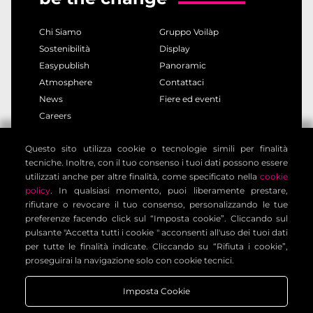
adeguate garanzie contrattuali.
Chi Siamo
Gruppo Voilàp
6. Diritti dell’interessato
Sostenibilità
Display
Può esercitare i diritti previsti dagli artt. 15-21 del
Easypublish
Panoramic
GDPR:
Atmosphere
Contattaci
accesso, rettifica, cancellazione, limitazione;
News
Fiere ed eventi
portabilità dei dati;
Careers
opposizione e revoca del consenso in qualsiasi
momento;
Questo sito utilizza cookie o tecnologie simili per finalità
privacy policy
cookie policy
reclamo al Garante per la protezione dei dati personali;
tecniche. Inoltre, con il tuo consenso i tuoi dati possono essere
note legali
informativa clienti
utilizzati anche per altre finalità, come specificato nella
cookie
Per esercitare i diritti:
dpo.voilap@amicadpo.eu
informativa contatti
condizioni generali
policy
. In qualsiasi momento, puoi liberamente prestare,
rifiutare o revocare il tuo consenso, personalizzando le tue
impostazione cookies
7. Dati personali dei minori
preferenze facendo click sul “Imposta cookie”. Cliccando sul
I servizi non sono destinati a minori di 14 anni. In caso
pulsante "Accetta tutti i cookie " acconsenti all'uso dei tuoi dati
per tutte le finalità indicate. Cliccando su “Rifiuta i cookie”,
di trasmissione involontaria di dati da minori, questi
Voilàp Digital S.r.l. - Via Archimede, 10 - 41019 Limidi di
proseguirai la navigazione solo con cookie tecnici.
saranno eliminati immediatamente.
Soliera (MO) - ITALY - C.F - P.IVA 03556220360
Imposta Cookie