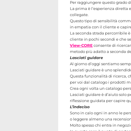
Per raggiungere questo grado di 
La prima è l’esperienza diretta e
collegate.
Questo tipo di sensibilità comm
in empatia con il cliente e capir
La seconda strada percorribile è 
cliente in pochi secondi e che se
View-CORE
consente di ricercar
metodo più adatto a seconda dell
Lasciati guidare
Al giorno d’oggi sentiamo sempre
Lasciati guidare è uno splendi
Questa funzionalità di ricerca, 
per voi dal catalogo i prodotti m
Crea ogni volta un catalogo per
Lasciati guidare è d’aiuto solo 
riflessione guidata per capire qu
L’indeciso
Sono in calo ogni in anno le pe
o leggere almeno una recensio
Molto spesso chi entra in negoz