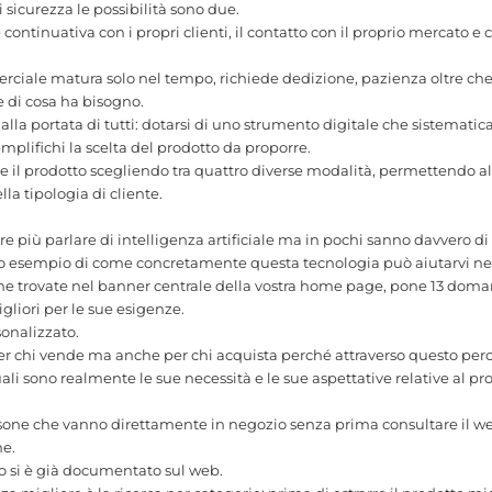
sicurezza le possibilità sono due.
 continuativa con i propri clienti, il contatto con il proprio mercato e
erciale matura solo nel tempo, richiede dedizione, pazienza oltre ch
e di cosa ha bisogno.
alla portata di tutti: dotarsi di uno strumento digitale che sistematic
mplifichi la scelta del prodotto da proporre.
e il prodotto scegliendo tra quattro diverse modalità, permettendo al 
a tipologia di cliente.
 più parlare di intelligenza artificiale ma in pochi sanno davvero di c
do esempio di come concretamente questa tecnologia può aiutarvi nel
che trovate nel banner centrale della vostra home page, pone 13 doman
igliori per le sue esigenze.
sonalizzato.
per chi vende ma anche per chi acquista perché attraverso questo perc
ali sono realmente le sue necessità e le sue aspettative relative al pr
rsone che vanno direttamente in negozio senza prima consultare il we
ne.
io si è già documentato sul web.