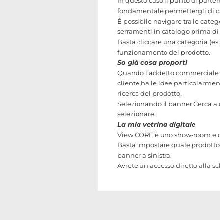
In questo caso il punto di parten
fondamentale permettergli di cap
È possibile navigare tra le categ
serramenti in catalogo prima di
Basta cliccare una categoria (es.
funzionamento del prodotto.
So già cosa proporti
Quando l’addetto commerciale ha 
cliente ha le idee particolarment
ricerca del prodotto.
Selezionando il banner Cerca a d
selezionare.
La mia vetrina digitale
View CORE è uno show-room e com
Basta impostare quale prodotto 
banner a sinistra.
Avrete un accesso diretto alla s