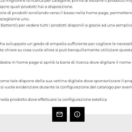
za migliore è la ricerca per categorie; prima di estrarre il prodotto mi
ire quali prodotti hai a disposizione.
orie di prodotti scrollando verso il basso nella home page, permettendo
 sceglierne uno.
 Battenti) per vedere tutti i prodotti disponili e grazie ad una sempli
sviluppato un grado di empatia sufficiente per cogliere le necessità 
e chiare su cosa vuole allora si può tranquillamente utilizzare questa
estra in home page si aprirà la barra di ricerca dove digitare il nome 
e tale dispone della sua vetrina digitale dove sponsorizzare il prop
si vuole evidenziare durante la configurazione del catalogo per aver
cheda prodotto dove effettuare la configurazione estetica
mail_outline
info_outline