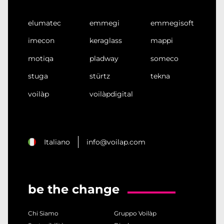
elumatec
emmegi
emmegisoft
imecon
keraglass
mappi
motiqa
pladway
someco
stuga
stürtz
tekna
voilàp
voilàpdigital
Italiano
info@voilap.com
be the change
Chi Siamo
Gruppo Voilàp