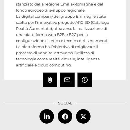
stanziato dalla regione Emilia-Romagna e dal
fondo europeo di sviluppo regionale.
La digital company del gruppo Emmegi è stata
scelta per l’innovativo progetto ARC-3D (Catalogo
Realtà Aumentata), attraverso la realizzazione di
una piattaforma web B2B e B2C per la
configurazione estetica e tecnica dei serramenti.
La piattaforma ha l’obiettivo di migliorare il
processo di vendita attraverso l’utilizzo di
tecnologie come realtà virtuale, intelligenza
artificiale e cloud computing.
attach_file
mail_outline
info_outline