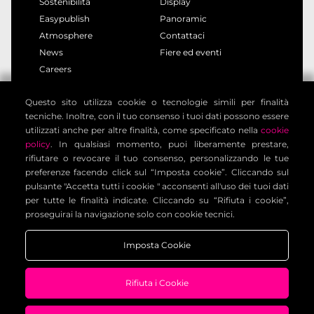
Sostenibilità
Display
Easypublish
Panoramic
Atmosphere
Contattaci
News
Fiere ed eventi
Careers
Questo sito utilizza cookie o tecnologie simili per finalità
privacy policy
cookie policy
tecniche. Inoltre, con il tuo consenso i tuoi dati possono essere
note legali
informativa clienti
utilizzati anche per altre finalità, come specificato nella
cookie
informativa contatti
condizioni generali
policy
. In qualsiasi momento, puoi liberamente prestare,
rifiutare o revocare il tuo consenso, personalizzando le tue
impostazione cookies
preferenze facendo click sul “Imposta cookie”. Cliccando sul
pulsante "Accetta tutti i cookie " acconsenti all'uso dei tuoi dati
per tutte le finalità indicate. Cliccando su “Rifiuta i cookie”,
Voilàp Digital S.r.l. - Via Archimede, 10 - 41019 Limidi di
proseguirai la navigazione solo con cookie tecnici.
Soliera (MO) - ITALY - C.F - P.IVA 03556220360
Imposta Cookie
Rifiuta i Cookie