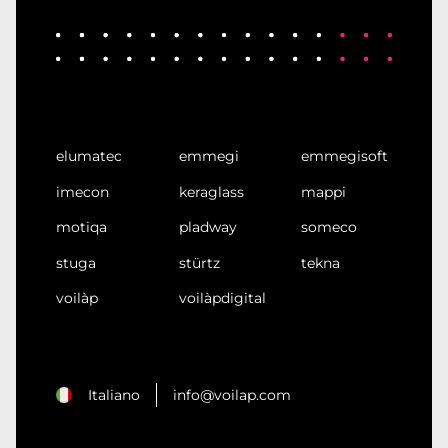
elumatec
emmegi
emmegisoft
imecon
keraglass
mappi
motiqa
pladway
someco
stuga
stürtz
tekna
voilàp
voilàpdigital
Italiano
info@voilap.com