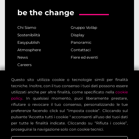
be the change
Chi Siamo
Gruppo Voilàp
Sostenibilità
Display
Easypublish
Panoramic
Atmosphere
Contattaci
News
Fiere ed eventi
Careers
Questo sito utilizza cookie o tecnologie simili per finalità
privacy policy
cookie policy
tecniche. Inoltre, con il tuo consenso i tuoi dati possono essere
note legali
informativa clienti
utilizzati anche per altre finalità, come specificato nella
cookie
informativa contatti
condizioni generali
policy
. In qualsiasi momento, puoi liberamente prestare,
rifiutare o revocare il tuo consenso, personalizzando le tue
impostazione cookies
preferenze facendo click sul “Imposta cookie”. Cliccando sul
pulsante "Accetta tutti i cookie " acconsenti all'uso dei tuoi dati
per tutte le finalità indicate. Cliccando su “Rifiuta i cookie”,
Voilàp Digital S.r.l. - Via Archimede, 10 - 41019 Limidi di
proseguirai la navigazione solo con cookie tecnici.
Soliera (MO) - ITALY - C.F - P.IVA 03556220360