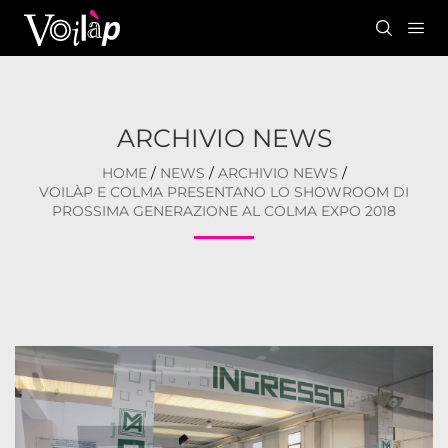
ARCHIVIO NEWS
HOME
/
NEWS
/
ARCHIVIO NEWS
/
VOILÀP E COLMA PRESENTANO LO SHOWROOM DI
PROSSIMA GENERAZIONE AL COLMA EXPO 2018