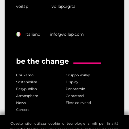
voilàp
voilàpdigital
Italiano
info@voilap.com
be the change
Chi Siamo
Gruppo Voilàp
Sostenibilità
Display
Easypublish
Panoramic
Atmosphere
Contattaci
News
Fiere ed eventi
Careers
Questo sito utilizza cookie o tecnologie simili per finalità
privacy policy
cookie policy