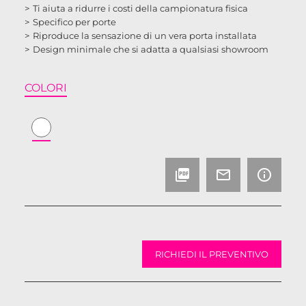
Ti aiuta a ridurre i costi della campionatura fisica
Specifico per porte
Riproduce la sensazione di un vera porta installata
Design minimale che si adatta a qualsiasi showroom
COLORI
picture_as_pdf
mail_outline
info_outline
RICHIEDI IL PREVENTIVO