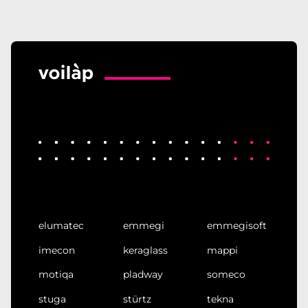
elumatec
emmegi
emmegisoft
imecon
keraglass
mappi
motiqa
pladway
someco
stuga
stürtz
tekna