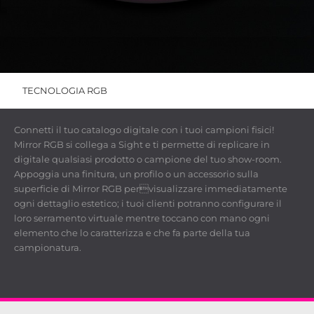
TECNOLOGIA RGB
Connetti il tuo catalogo digitale con i tuoi campioni fisici!
Mirror RGB si collega a Sight e ti permette di replicare in
digitale qualsiasi prodotto o campione del tuo show-room.
Appoggia una finitura, un profilo o un accessorio sulla
superficie di Mirror RGB pervisualizzare immediatamente
ogni dettaglio estetico; i tuoi clienti potranno configurare il
loro serramento virtuale mentre toccano con mano ogni
elemento che lo caratterizza e che fa parte della tua
campionatura.