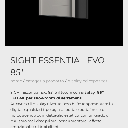
SIGHT ESSENTIAL EVO
85"
home
/
categoria prodotto
/
display ed espositori
SIGHT Essential Evo 85" è il totem con
display 85”
LED 4K per showroom di serramenti
.
Attraverso il display diventa possibilòe rappresentare in
digitale qualsiasi tipologia di porta o portafinestra,
riproducendo ogni dettaglio estetico, con un grado di
realismo mai visto prima, per aumentare l’effetto
emozionale sui tuoi clienti.