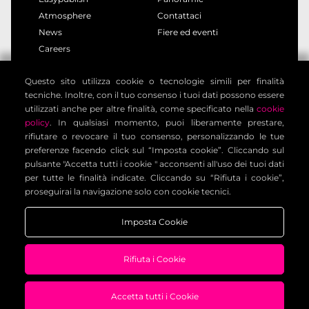
Atmosphere
Contattaci
News
Fiere ed eventi
Careers
Questo sito utilizza cookie o tecnologie simili per finalità
privacy policy
cookie policy
tecniche. Inoltre, con il tuo consenso i tuoi dati possono essere
note legali
informativa clienti
utilizzati anche per altre finalità, come specificato nella
cookie
informativa contatti
condizioni generali
policy
. In qualsiasi momento, puoi liberamente prestare,
rifiutare o revocare il tuo consenso, personalizzando le tue
impostazione cookies
preferenze facendo click sul “Imposta cookie”. Cliccando sul
pulsante "Accetta tutti i cookie " acconsenti all'uso dei tuoi dati
per tutte le finalità indicate. Cliccando su “Rifiuta i cookie”,
Voilàp Digital S.r.l. - Via Archimede, 10 - 41019 Limidi di
proseguirai la navigazione solo con cookie tecnici.
Soliera (MO) - ITALY - C.F - P.IVA 03556220360
Imposta Cookie
Rifiuta i Cookie
Accetta tutti i Cookie