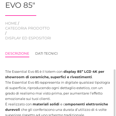
EVO 85"
HOME
/
CATEGORIA PRODOTTO
/
DISPLAY ED ESPOSITORI
DESCRIZIONE
DATI TECNICI
Tile Essential Evo 85 è il totem con
display 85” LCD 4K per
showroom di ceramiche, superfici e rivestimenti
.
Tile Essential Evo 85 rappresenta in digitale qualsiasi tipologia
di superficie, riproducendo ogni dettaglio estetico, con un
grado di realismo mai visto prima, per aumentare l’effetto
emozionale sui tuoi clienti.
È realizzato con
materiali solidi
e c
omponenti elettroniche
durevoli
che gli conferiscono una durata d’utilizzo di 4 volte
superiore rispetto ad uno schermo tradizionale.