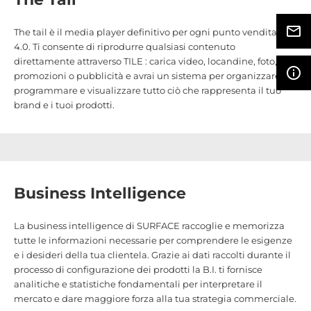
mail_outline
The tail è il media player definitivo per ogni punto vendita
4.0. Ti consente di riprodurre qualsiasi contenuto
direttamente attraverso TILE : carica video, locandine, foto,
info_outline
promozioni o pubblicità e avrai un sistema per organizzare,
programmare e visualizzare tutto ciò che rappresenta il tuo
brand e i tuoi prodotti.
Business Intelligence
La business intelligence di SURFACE raccoglie e memorizza
tutte le informazioni necessarie per comprendere le esigenze
e i desideri della tua clientela. Grazie ai dati raccolti durante il
processo di configurazione dei prodotti la B.I. ti fornisce
analitiche e statistiche fondamentali per interpretare il
mercato e dare maggiore forza alla tua strategia commerciale.