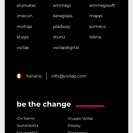
elumatec
emmegi
emmegisoft
imecon
keraglass
mappi
motiqa
pladway
someco
stuga
stürtz
tekna
voilàp
voilàpdigital
Italiano
info@voilap.com
be the change
Chi Siamo
Gruppo Voilàp
Sostenibilità
Display
Easypublish
Panoramic