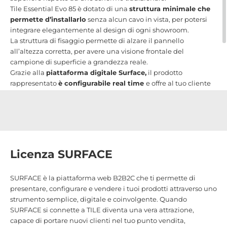
Tile Essential Evo 85 è dotato di una
struttura minimale che
permette d’installarlo
senza alcun cavo in vista, per potersi
integrare elegantemente al design di ogni showroom.
La struttura di fisaggio permette di alzare il pannello
all’altezza corretta, per avere una visione frontale del
campione di superficie a grandezza reale.
Grazie alla
piattaforma digitale Surface,
il prodotto
rappresentato
è configurabile real time
e offre al tuo cliente
la possibilità di valutare ogni dettaglio estetico, simulare
diversi schemi di posa e confrontare campioni diversi nel
modo più efficace.
Tile Essential Evo 85” ridefinisce l’esperienza d’acquisto dei
prodotti ceramic
i
,
portando tutti i vantaggi dell’esperienza e-
commerce direttamente nel tuo punto vendita.
Licenza SURFACE
SURFACE è la piattaforma web B2B2C che ti permette di
presentare, configurare e vendere i tuoi prodotti attraverso uno
strumento semplice, digitale e coinvolgente. Quando
SURFACE si connette a TILE diventa una vera attrazione,
capace di portare nuovi clienti nel tuo punto vendita,